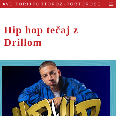
AVDITORIJ
PORTOROŽ - PORTOROSE
Hip hop tečaj z
Drillom