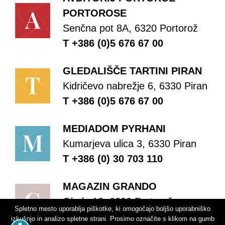
PORTOROSE
Senčna pot 8A, 6320 Portorož
T +386 (0)5 676 67 00
GLEDALIŠČE TARTINI PIRAN
Kidričevo nabrežje 6, 6330 Piran
T +386 (0)5 676 67 00
MEDIADOM PYRHANI
Kumarjeva ulica 3, 6330 Piran
T +386 (0) 30 703 110
MAGAZIN GRANDO
Obala 10, 6320 Portorož
Spletno mesto uporablja piškotke, ki omogočajo boljšo uporabniško
T +386 (0)5 676 67 00
izkušnjo in analizo spletne strani. Prosimo označite s klikom na gumb