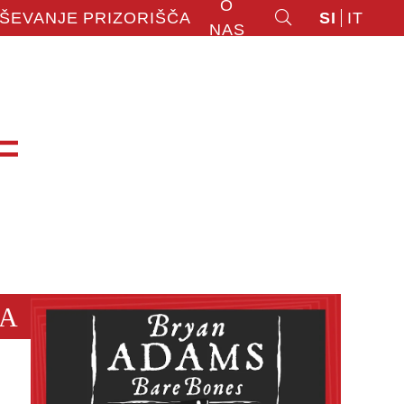
O
ŠEVANJE
PRIZORIŠČA
SI
IT
NAS
=
A