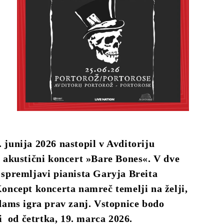
junija 2026 nastopil v Avditoriju
m akustični koncert »Bare Bones«. V dve
 spremljavi pianista Garyja Breita
oncept koncerta namreč temelji na želji,
dams igra prav zanj. Vstopnice bodo
i od četrtka, 19. marca 2026.