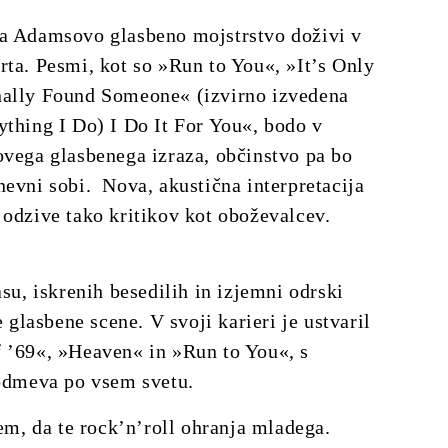
da Adamsovo glasbeno mojstrstvo doživi v
rta. Pesmi, kot so »Run to You«, »It’s Only
nally Found Someone« (izvirno izvedena
ything I Do) I Do It For You«, bodo v
ovega glasbenega izraza, občinstvo pa bo
nevni sobi. Nova, akustična interpretacija
 odzive tako kritikov kot oboževalcev.
, iskrenih besedilih in izjemni odrski
 glasbene scene. V svoji karieri je ustvaril
f ’69«, »Heaven« in »Run to You«, s
i odmeva po vsem svetu.
, da te rock’n’roll ohranja mladega.