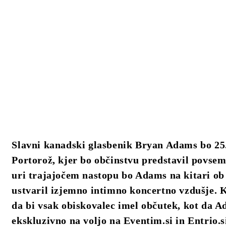
Slavni kanadski glasbenik Bryan Adams bo 25. 
Portorož, kjer bo občinstvu predstavil povse
uri trajajočem nastopu bo Adams na kitari ob
ustvaril izjemno intimno koncertno vzdušje. K
da bi vsak obiskovalec imel občutek, kot da A
ekskluzivno na voljo na Eventim.si in Entrio.s