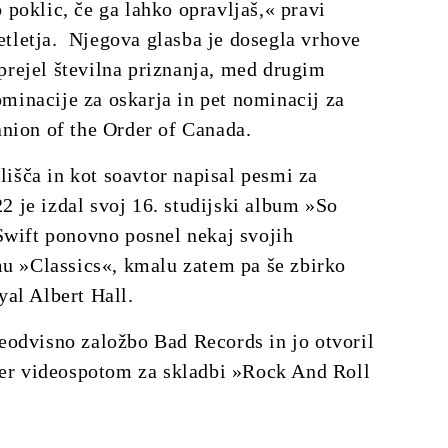
b poklic, če ga lahko opravljaš,« pravi
setletja. Njegova glasba je dosegla vrhove
 prejel številna priznanja, med drugim
inacije za oskarja in pet nominacij za
nion of the Order of Canada.
lišča in kot soavtor napisal pesmi za
 je izdal svoj 16. studijski album »So
Swift ponovno posnel nekaj svojih
mu »Classics«, kmalu zatem pa še zbirko
al Albert Hall.
eodvisno založbo Bad Records in jo otvoril
ter videospotom za skladbi »Rock And Roll