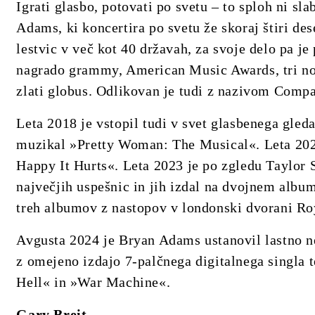
Igrati glasbo, potovati po svetu – to sploh ni sla
Adams, ki koncertira po svetu že skoraj štiri de
lestvic v več kot 40 državah, za svoje delo pa je
nagrado grammy, American Music Awards, tri nom
zlati globus. Odlikovan je tudi z nazivom Compa
Leta 2018 je vstopil tudi v svet glasbenega gleda
muzikal »Pretty Woman: The Musical«. Leta 2022
Happy It Hurts«. Leta 2023 je po zgledu Taylor 
največjih uspešnic in jih izdal na dvojnem albu
treh albumov z nastopov v londonski dvorani Roy
Avgusta 2024 je Bryan Adams ustanovil lastno n
z omejeno izdajo 7-palčnega digitalnega singla 
Hell« in »War Machine«.
Gary Breit