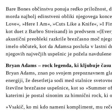
Bare Bones občinstvu ponuja redko priložnost, 
morda najbolj edinstveni obliki njegovega konce
Love«, »Here I Am«, »Cuts Like a Knife«, »I Fi
kot duet z Barbro Streisand) in predvsem »(Ever
akustični preobleki razkrile brezčasno moč njeg
imelo občutek, kot da Adamsa posluša v lastni d
njegovih največjih uspešnic je požela navdušene
Bryan Adams – rock legenda, ki kljubuje času
Bryan Adams, znan po svojem prepoznavnem glasu
energiji, že desetletja sodi med stalnice svetovne
številne brezčasne uspešnice, kot so »Summer o
katerimi je postal sinonim za himnični rock, k
»Vsakič, ko mi kdo nameni kompliment, mu rečem