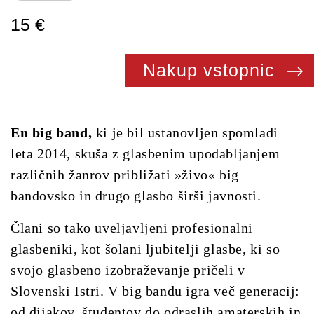
15 €
Nakup vstopnic
En big band,
ki je bil ustanovljen spomladi
leta 2014, skuša z glasbenim upodabljanjem
različnih žanrov približati »živo« big
bandovsko in drugo glasbo širši javnosti.
Člani so tako uveljavljeni profesionalni
glasbeniki, kot šolani ljubitelji glasbe, ki so
svojo glasbeno izobraževanje pričeli v
Slovenski Istri. V big bandu igra več generacij:
od dijakov, študentov do odraslih amaterskih in