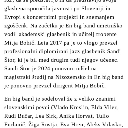
glasbena sporočila javnosti po Sloveniji in
Evropi s koncertnimi projekti in snemanjem
zgoščenk.
Na začetku je En big band umetniško
vodil akademski glasbenik in učitelj trobente
Mitja Bobič. Leta 2017 pa je to vlogo prevzel
profesionalni diplomirani jazz glasbenik Sandi
Štor, ki je bil med drugim tudi njegov učenec.
Sandi Štor je 2024 ponovmo odšel na
magistrski študij na Nizozemsko in En big band
je ponovno prevzel dirigent Mitja Bobič.
En big band je sodeloval že z veliko znanimi
slovenskimi pevci (Vlado Kreslin, Elda Viler,
Rudi Bučar, Lea Sirk, Anika Horvat, Tulio
Furlanič, Žiga Rustja, Eva Hren, Aleks Volasko,