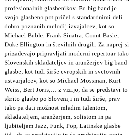
profesionalnih glasbenikov.
En big band je
svojo glasbeno pot pričel s standardnimi deli
dobro poznanih melodij izvajalcev, kot so
Michael Buble, Frank Sinatra, Count Basie,
Duke Ellington in številnih drugih. Za naprej si
prizadevajo pripravljati moderni repertoar tako
Slovenskih skladateljev in aranžerjev big band
glasbe, kot tudi širše evropskih in svetovnih
ustvarjalcev, kot so Michael Mossman, Kurt
Weiss, Bert Joris,… z vizijo, da se predstavi to
skrito glasbo po Sloveniji in tudi širše, prav
tako pa dati možnost mladim talentom,
skladateljem, aranžerjem, solistom in pa
ljubiteljem Jazz, Funk, Pop, Latinske glasbe
itd., da se predstavijo in da predstavijo svoja