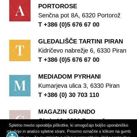
PORTOROSE
Senčna pot 8A, 6320 Portorož
T +386 (0)5 676 67 00
GLEDALIŠČE TARTINI PIRAN
Kidričevo nabrežje 6, 6330 Piran
T +386 (0)5 676 67 00
MEDIADOM PYRHANI
Kumarjeva ulica 3, 6330 Piran
T +386 (0) 30 703 110
MAGAZIN GRANDO
Obala 10, 6320 Portorož
Spletno mesto uporablja piškotke, ki omogočajo boljšo uporabniško
T +386 (0)5 676 67 00
izkušnjo in analizo spletne strani. Prosimo označite s klikom na gumb