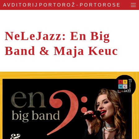
AVDITORIJ
PORTOROŽ - PORTOROSE
NeLeJazz: En Big
Band & Maja Keuc