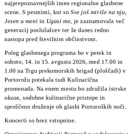
najprepoznavnejših imen regionalne glasbene
scene. S pesmimi, kot so
Sve još miriše na nju
,
Jesen u meni
in
Ugasi me
, je zaznamovala več
generacij poslušalcev ter še danes redno
nastopa pred številnim občinstvom.
Poleg glasbenega programa bo v petek in
soboto, 14. in 15. avgusta 2026, med 17.00 in
1.00 na Trgu prekomorskih brigad (ploščadi) v
Portorožu potekala tudi Kulinarična
promenada. Na enem mestu bo združila istrske
okuse, sodobne kulinarične pristope in
sproščeno druženje ob glasbi Portoroških noči.
Koncerti so brez vstopnine.