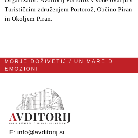
Organizator:
Avditorij Portorož v sodelovanju s
Turističnim združenjem Portorož, Občino Piran
in Okoljem Piran.
MORJE DOŽIVETIJ / UN MARE DI
EMOZIONI
E:
info@avditorij.si