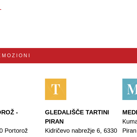
i
EMOZIONI
ROŽ -
GLEDALIŠČE TARTINI
MED
PIRAN
Kumar
0 Portorož
Kidričevo nabrežje 6, 6330
Piran